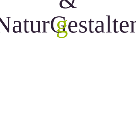
&
N
a
t
u
r
G
g
e
s
t
a
l
t
e