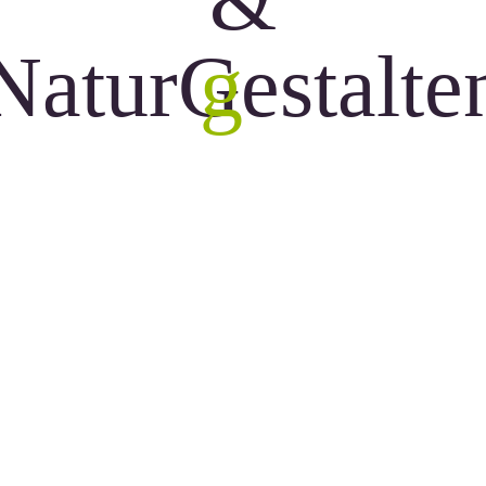
&
N
a
t
u
r
G
g
e
s
t
a
l
t
e